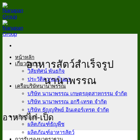
Skip
to
content
หน้าหลัก
อาหารสัตว์สำเร็จรูป
เกี่ยวกับเรา
วิสัยทัศน์ พันธกิจ
นานาพรรณ
ประวัติความเป็นมา
เครือบริษัทนานาพรรณ
บริษัท นานาพรรณ เกษตรอุตสาหกรรม จำกัด
บริษัท นานาพรรณ อกรี-เทรด จำกัด
บริษัท ธัญญทิพย์ อินเตอร์เทรด จำกัด
อาหารไก่-เป็ด
ผลิตภัณฑ์
ผลิตภัณฑ์ธัญพืช
ผลิตภัณฑ์อาหารสัตว์
การรับรองมาตราฐาน