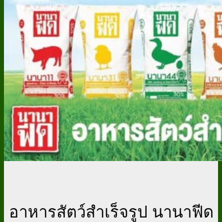
อาหารสัตว์สำเร็จรูป นานาฟีด